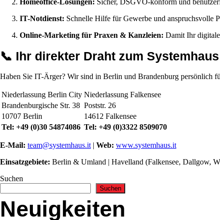
Homeoffice-Lösungen:
Sicher, DSGVO-konform und benutzerf
IT-Notdienst:
Schnelle Hilfe für Gewerbe und anspruchsvolle P
Online-Marketing für Praxen & Kanzleien:
Damit Ihr digital
📞 Ihr direkter Draht zum Systemhaus
Haben Sie IT-Ärger? Wir sind in Berlin und Brandenburg persönlich fü
Niederlassung Berlin City
Niederlassung Falkensee
Brandenburgische Str. 38
Poststr. 26
10707 Berlin
14612 Falkensee
Tel: +49 (0)30 54874086
Tel: +49 (0)3322 8509070
E-Mail:
team@systemhaus.it
|
Web:
www.systemhaus.it
Einsatzgebiete:
Berlin & Umland | Havelland (Falkensee, Dallgow, W
Suchen
Suchen
Neuigkeiten