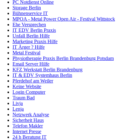
PC Notdienst Online
Storage Berlin
Bühnenservice IT
MPOA - Metal Power Open Air - Festival Wittstock
Ehe Versprechen
IT EDV Berlin Praxis
Unfall Berlin Hilfe
Marketing Praxis Hilfe
IT Ärger ? Hilfe
Metal Festival
Physiotherapie Praxis Berlin Brandenburg Potsdam
Email Server Hilfe
KFZ Werkstatt Berlin Brandenburg
IT & EDV Systemhaus Berlin
Pferdehof am Weiler
Keine Website
Login Computer
Traum Bad
Livja
Lenja
Netzwerk Analyse
Sicherheit Haus
Telefon Makler
Internet Presse
24 h Beratung IT