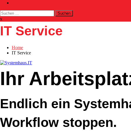
Suchen
nach:
x
IT Service
Home
IT Service
Ihr Arbeitsplat
Endlich ein Systemha
Workflow stoppen.