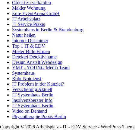
Objekt zu verkaufen
Makler Wohnung
Eure EventArena GmbH
IT Arbeitsplatz
IT Service Praxis
Systemhaus in Berlin & Brandenburg
Natur heilen
Internet Disclaimer
Top 1 IT & EDV
Mieter Hilfe Firmen
Detektei Detektiv.name
Design Anstalt Webdesign
YMT - YOUNG Media Team
Systemhaus
Rohr Notdienst
IT Problem in der Kanzlei?
Versicherung Aktuell
IT Systemhaus Berlin
Insolvenzberater Info
IT Systemhaus Berlin
Video on Demand
Physiotherapie Praxis Berlin
Copyright © 2026 Arbeitsplatz - IT - EDV Service - WordPress Them