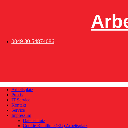
Skip
to
content
Arbe
0049 30 54874086
Arbeitsplatz
Praxis
IT Service
Kontakt
Service
Impressum
Datenschutz
Cookie Richtlinie (EU) Arbeitsplatz