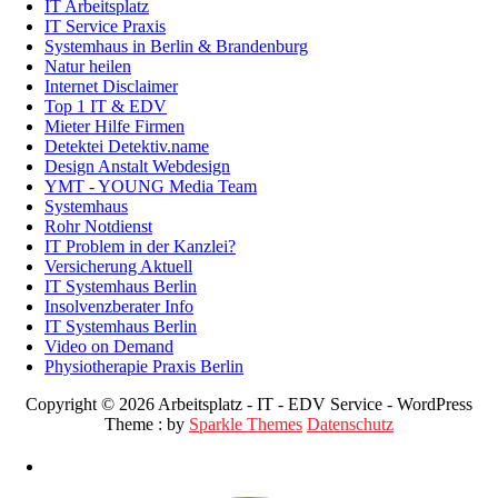
IT Arbeitsplatz
IT Service Praxis
Systemhaus in Berlin & Brandenburg
Natur heilen
Internet Disclaimer
Top 1 IT & EDV
Mieter Hilfe Firmen
Detektei Detektiv.name
Design Anstalt Webdesign
YMT - YOUNG Media Team
Systemhaus
Rohr Notdienst
IT Problem in der Kanzlei?
Versicherung Aktuell
IT Systemhaus Berlin
Insolvenzberater Info
IT Systemhaus Berlin
Video on Demand
Physiotherapie Praxis Berlin
Copyright © 2026 Arbeitsplatz - IT - EDV Service - WordPress
Theme : by
Sparkle Themes
Datenschutz