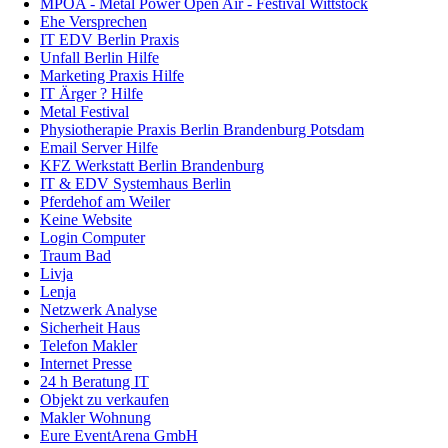
MPOA - Metal Power Open Air - Festival Wittstock
Ehe Versprechen
IT EDV Berlin Praxis
Unfall Berlin Hilfe
Marketing Praxis Hilfe
IT Ärger ? Hilfe
Metal Festival
Physiotherapie Praxis Berlin Brandenburg Potsdam
Email Server Hilfe
KFZ Werkstatt Berlin Brandenburg
IT & EDV Systemhaus Berlin
Pferdehof am Weiler
Keine Website
Login Computer
Traum Bad
Livja
Lenja
Netzwerk Analyse
Sicherheit Haus
Telefon Makler
Internet Presse
24 h Beratung IT
Objekt zu verkaufen
Makler Wohnung
Eure EventArena GmbH