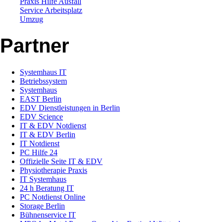
Praxis Hilfe Ausfall
Service Arbeitsplatz
Umzug
Partner
Systemhaus IT
Betriebssystem
Systemhaus
EAST Berlin
EDV Dienstleistungen in Berlin
EDV Science
IT & EDV Notdienst
IT & EDV Berlin
IT Notdienst
PC Hilfe 24
Offizielle Seite IT & EDV
Physiotherapie Praxis
IT Systemhaus
24 h Beratung IT
PC Notdienst Online
Storage Berlin
Bühnenservice IT