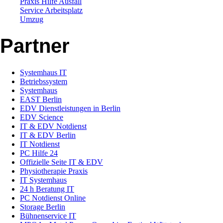
Praxis Hilfe Ausfall
Service Arbeitsplatz
Umzug
Partner
Systemhaus IT
Betriebssystem
Systemhaus
EAST Berlin
EDV Dienstleistungen in Berlin
EDV Science
IT & EDV Notdienst
IT & EDV Berlin
IT Notdienst
PC Hilfe 24
Offizielle Seite IT & EDV
Physiotherapie Praxis
IT Systemhaus
24 h Beratung IT
PC Notdienst Online
Storage Berlin
Bühnenservice IT