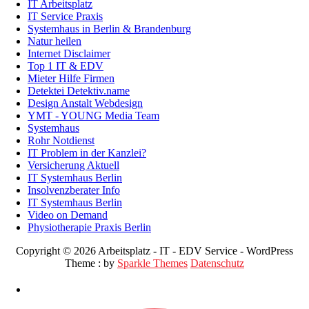
IT Arbeitsplatz
IT Service Praxis
Systemhaus in Berlin & Brandenburg
Natur heilen
Internet Disclaimer
Top 1 IT & EDV
Mieter Hilfe Firmen
Detektei Detektiv.name
Design Anstalt Webdesign
YMT - YOUNG Media Team
Systemhaus
Rohr Notdienst
IT Problem in der Kanzlei?
Versicherung Aktuell
IT Systemhaus Berlin
Insolvenzberater Info
IT Systemhaus Berlin
Video on Demand
Physiotherapie Praxis Berlin
Copyright © 2026 Arbeitsplatz - IT - EDV Service - WordPress
Theme : by
Sparkle Themes
Datenschutz