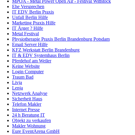
MPOA - Metal Power Open Air - Festival Wittstock
Ehe Versprechen
IT EDV Berlin Praxis
Unfall Berlin Hilfe
Marketing Praxis Hilfe
IT Ärger ? Hilfe
Metal Festival
Physiotherapie Praxis Berlin Brandenburg Potsdam
Email Server Hilfe
KFZ Werkstatt Berlin Brandenburg
IT & EDV Systemhaus Berlin
Pferdehof am Weiler
Keine Website
Login Computer
Traum Bad
Livja
Lenja
Netzwerk Analyse
Sicherheit Haus
Telefon Makler
Internet Presse
24 h Beratung IT
Objekt zu verkaufen
Makler Wohnung
Eure EventArena GmbH