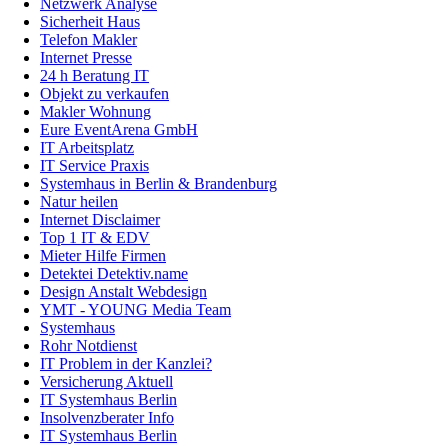
Netzwerk Analyse
Sicherheit Haus
Telefon Makler
Internet Presse
24 h Beratung IT
Objekt zu verkaufen
Makler Wohnung
Eure EventArena GmbH
IT Arbeitsplatz
IT Service Praxis
Systemhaus in Berlin & Brandenburg
Natur heilen
Internet Disclaimer
Top 1 IT & EDV
Mieter Hilfe Firmen
Detektei Detektiv.name
Design Anstalt Webdesign
YMT - YOUNG Media Team
Systemhaus
Rohr Notdienst
IT Problem in der Kanzlei?
Versicherung Aktuell
IT Systemhaus Berlin
Insolvenzberater Info
IT Systemhaus Berlin