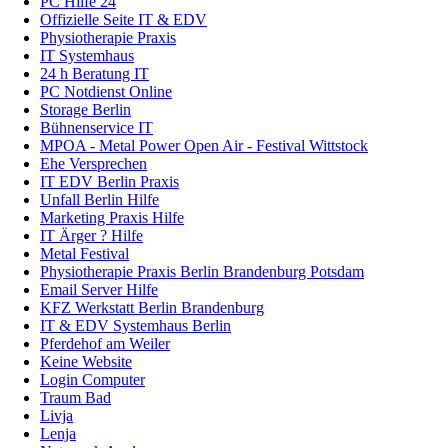
PC Hilfe 24
Offizielle Seite IT & EDV
Physiotherapie Praxis
IT Systemhaus
24 h Beratung IT
PC Notdienst Online
Storage Berlin
Bühnenservice IT
MPOA - Metal Power Open Air - Festival Wittstock
Ehe Versprechen
IT EDV Berlin Praxis
Unfall Berlin Hilfe
Marketing Praxis Hilfe
IT Ärger ? Hilfe
Metal Festival
Physiotherapie Praxis Berlin Brandenburg Potsdam
Email Server Hilfe
KFZ Werkstatt Berlin Brandenburg
IT & EDV Systemhaus Berlin
Pferdehof am Weiler
Keine Website
Login Computer
Traum Bad
Livja
Lenja