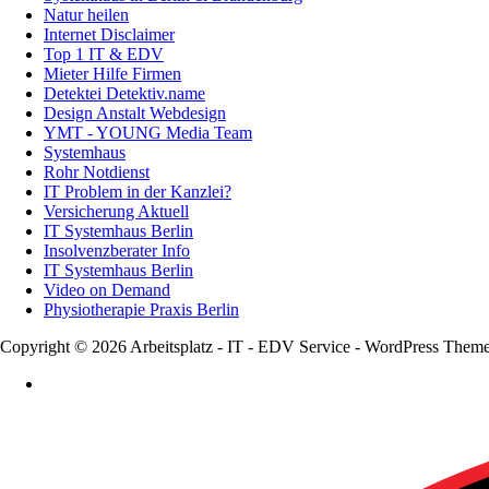
Natur heilen
Internet Disclaimer
Top 1 IT & EDV
Mieter Hilfe Firmen
Detektei Detektiv.name
Design Anstalt Webdesign
YMT - YOUNG Media Team
Systemhaus
Rohr Notdienst
IT Problem in der Kanzlei?
Versicherung Aktuell
IT Systemhaus Berlin
Insolvenzberater Info
IT Systemhaus Berlin
Video on Demand
Physiotherapie Praxis Berlin
Copyright © 2026 Arbeitsplatz - IT - EDV Service - WordPress Them