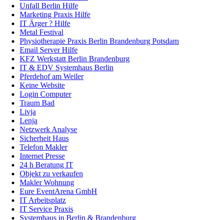
Unfall Berlin Hilfe
Marketing Praxis Hilfe
IT Ärger ? Hilfe
Metal Festival
Physiotherapie Praxis Berlin Brandenburg Potsdam
Email Server Hilfe
KFZ Werkstatt Berlin Brandenburg
IT & EDV Systemhaus Berlin
Pferdehof am Weiler
Keine Website
Login Computer
Traum Bad
Livja
Lenja
Netzwerk Analyse
Sicherheit Haus
Telefon Makler
Internet Presse
24 h Beratung IT
Objekt zu verkaufen
Makler Wohnung
Eure EventArena GmbH
IT Arbeitsplatz
IT Service Praxis
Systemhaus in Berlin & Brandenburg