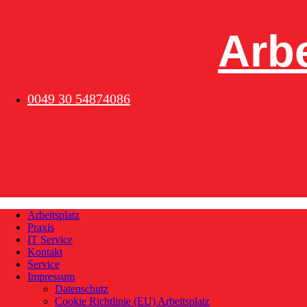
Skip
to
content
Arbe
0049 30 54874086
Arbeitsplatz
Praxis
IT Service
Kontakt
Service
Impressum
Datenschutz
Cookie Richtlinie (EU) Arbeitsplatz