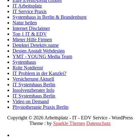
Eure EventArena GmbH
IT Arbeitsplatz
IT Service Praxis
Systemhaus in Berlin & Brandenburg
Natur heilen
Internet Disclaimer
Top 1 IT & EDV
Mieter Hilfe Firmen
Detektei Detektiv.name
Design Anstalt Webdesign
YMT - YOUNG Media Team
Systemhaus
Rohr Notdienst
IT Problem in der Kanzlei?
Versicherung Aktuell
IT Systemhaus Berlin
Insolvenzberater Info
IT Systemhaus Berlin
Video on Demand
Physiotherapie Praxis Berlin
Copyright © 2026 Arbeitsplatz - IT - EDV Service - WordPress
Theme : by
Sparkle Themes
Datenschutz