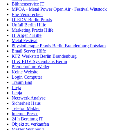
Bühnenservice IT
MPOA - Metal Power Open Air - Festival Wittstock
Ehe Versprechen
IT EDV Berlin Praxis
Unfall Berlin Hilfe
Marketing Praxis Hilfe
IT Ärger ? Hilfe
Metal Festival
Physiotherapie Praxis Berlin Brandenburg Potsdam
Email Server Hilfe
KFZ Werkstatt Berlin Brandenburg
IT & EDV Systemhaus Berlin
Pferdehof am Weiler
Keine Website
Login Computer
Traum Bad
Livja
Lenja
Netzwerk Analyse
Sicherheit Haus
Telefon Makler
Internet Presse
24 h Beratung IT
Objekt zu verkaufen
Makler Wohnung