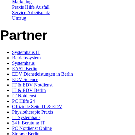
Marketing
Praxis Hilfe Ausfall
Service Arbeitsplatz
Umzug
Partner
Systemhaus IT
Betriebssystem
Systemhaus
EAST Berlin
EDV Dienstleistungen in Berlin
EDV Science
IT & EDV Notdienst
IT & EDV Berlin
IT Notdienst
PC Hilfe 24
Offizielle Seite IT & EDV
Physiotherapie Praxis
IT Systemhaus
24 h Beratung IT
PC Notdienst Online
Storage Berlin