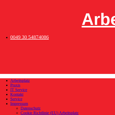
Skip
to
content
Arbe
0049 30 54874086
Arbeitsplatz
Praxis
IT Service
Kontakt
Service
Impressum
Datenschutz
Cookie Richtlinie (EU) Arbeitsplatz