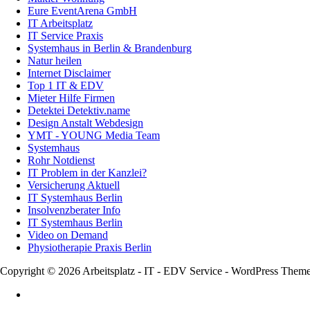
Eure EventArena GmbH
IT Arbeitsplatz
IT Service Praxis
Systemhaus in Berlin & Brandenburg
Natur heilen
Internet Disclaimer
Top 1 IT & EDV
Mieter Hilfe Firmen
Detektei Detektiv.name
Design Anstalt Webdesign
YMT - YOUNG Media Team
Systemhaus
Rohr Notdienst
IT Problem in der Kanzlei?
Versicherung Aktuell
IT Systemhaus Berlin
Insolvenzberater Info
IT Systemhaus Berlin
Video on Demand
Physiotherapie Praxis Berlin
Copyright © 2026 Arbeitsplatz - IT - EDV Service - WordPress Them