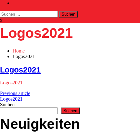
Suchen
nach:
x
Logos2021
Home
Logos2021
Logos2021
Logos2021
Previous article
Logos2021
Suchen
Suchen
Neuigkeiten